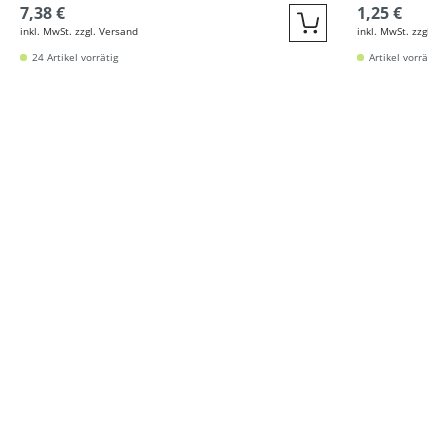
7,38 €
1,25 €
inkl. MwSt. zzgl. Versand
inkl. MwSt. zzgl. V
Quickbuy
24 Artikel vorrätig
Artikel vorrätig