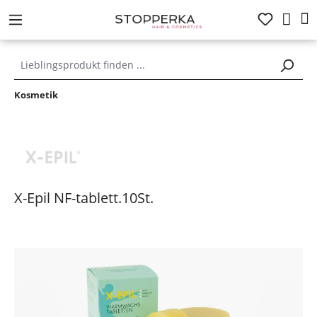
alt springen
Kosmetik
X-Epil NF-tablett.10St.
Bildergalerie überspringen