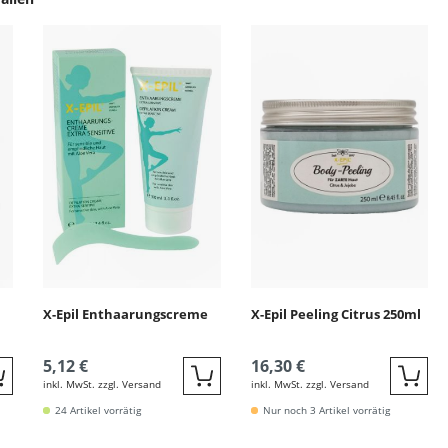
ingen
X-Epil Enthaarungscreme
X-Epil Peeling Citrus 250ml
5,12 €
16,30 €
inkl. MwSt. zzgl. Versand
inkl. MwSt. zzgl. Versand
Quickbuy
Quickbuy
Quic
24 Artikel vorrätig
Nur noch 3 Artikel vorrätig