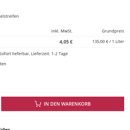
elstreifen
inkl. MwSt.
Grundpreis
4,05 €
135,00 € / 1 Liter
Sofort lieferbar, Lieferzeit: 1-2 Tage
sten
 GEWÜNSCHTEN WERT EIN ODER BENUTZE DIE SCHALTFLÄCHEN UM DIE ANZAH
IN DEN WARENKORB
allen