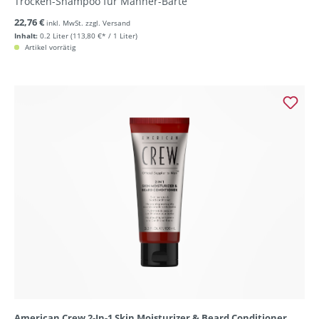
Trocken-Shampoo für Männer-Bärte
22,76 €
inkl. MwSt. zzgl. Versand
Inhalt:
0.2 Liter
(113,80 €* / 1 Liter)
Artikel vorrätig
American Crew 2-In-1 Skin Moisturizer & Beard Conditioner