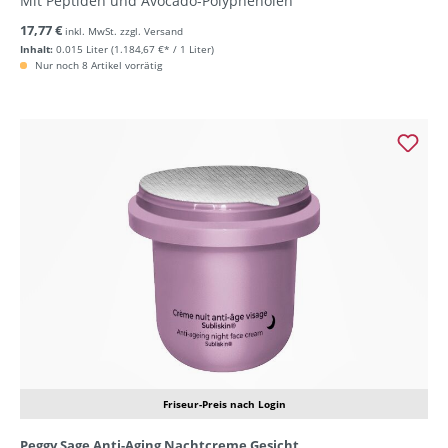
Mit Peptiden und Avocado-Polyphenolen
17,77 €
inkl. MwSt. zzgl. Versand
Inhalt:
0.015 Liter
(1.184,67 €* / 1 Liter)
Nur noch 8 Artikel vorrätig
Friseur-Preis nach Login
Peggy Sage Anti-Aging Nachtcreme Gesicht