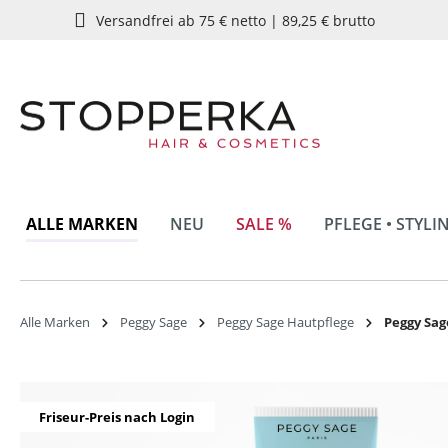
Versandfrei ab 75 € netto | 89,25 € brutto
springen
Zur Hauptnavigation springen
ALLE MARKEN
NEU
SALE %
PFLEGE • STYLI
Alle Marken
Peggy Sage
Peggy Sage Hautpflege
Peggy Sag
Bildergalerie überspringen
Friseur-Preis nach Login