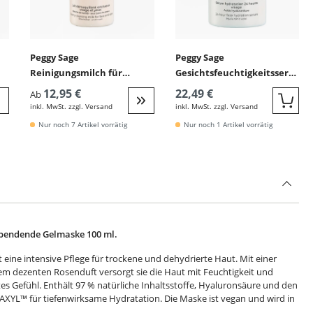
Peggy Sage
Peggy Sage
Reinigungsmilch für
Gesichtsfeuchtigkeitsseru
Gesicht und Augen
m 24h 32 ml
12,95 €
22,49 €
Ab
(Hyaluronsäure)
inkl. MwSt. zzgl. Versand
inkl. MwSt. zzgl. Versand
Quic
eiter zur Detail
Weiter zur Detail
Nur noch 7 Artikel vorrätig
Nur noch 1 Artikel vorrätig
spendende Gelmaske 100 ml.
 eine intensive Pflege für trockene und dehydrierte Haut. Mit einer
nem dezenten Rosenduft versorgt sie die Haut mit Feuchtigkeit und
attes Gefühl. Enthält 97 % natürliche Inhaltsstoffe, Hyaluronsäure und den
AXYL™ für tiefenwirksame Hydratation. Die Maske ist vegan und wird in