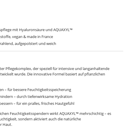
itspflege mit Hyaluronsäure und AQUAXYL™
sstoffe, vegan & made in France
trahlend, aufgepolstert und weich
er Pflegekomplex, der speziell für intensive und langanhaltende
wickelt wurde. Die innovative Formel basiert auf pflanzlichen
en – für bessere Feuchtigkeitsspeicherung
mindern – durch tiefenwirksame Hydration
bessern – für ein pralles, frisches Hautgefühl
chen Feuchtigkeitsspendern wirkt AQUAXYL™ mehrschichtig – es
chtigkeit, sondern aktiviert auch die natürliche
r Haut.