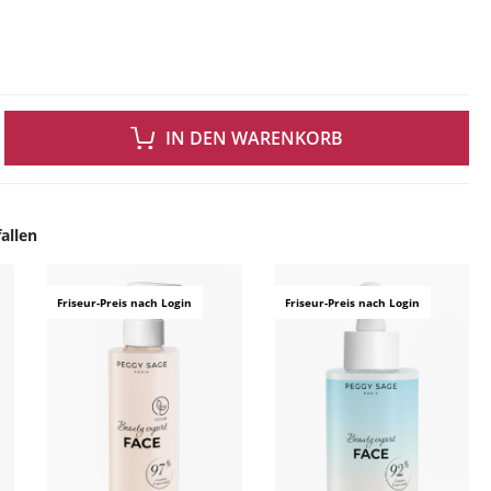
 GEWÜNSCHTEN WERT EIN ODER BENUTZE DIE SCHALTFLÄCHEN UM DIE ANZAH
IN DEN WARENKORB
allen
ingen
Friseur-Preis nach Login
Friseur-Preis nach Login