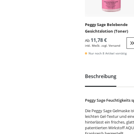
Peggy Sage Belebende
Gesichtslotion (Toner)
11,78 €
Ab
inkl. MwSt. zzgl. Versand
W
Nur noch 8 Artikel vorrätig
Beschreibung
Peggy Sage Feuchtigkeits 
Die Peggy Sage Gelmaske ist
leichten Gel-Textur und ei
hinterlässt ein frisches, gl
patentierten Wirkstoff AQU
Frankreich hergestellt.