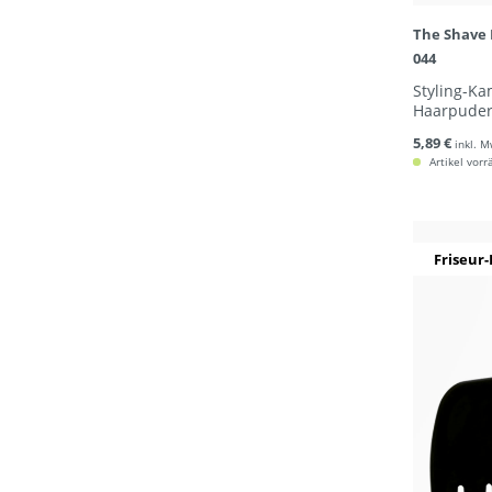
The Shave 
044
Styling-K
Haarpude
5,89 €
inkl. M
Artikel vorr
Friseur-