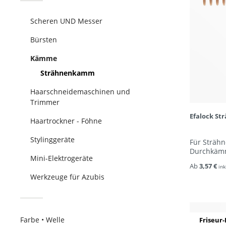
Scheren UND Messer
Bürsten
Kämme
Strähnenkamm
Haarschneidemaschinen und
Trimmer
Efalock S
Haartrockner - Föhne
Stylinggeräte
Für Sträh
Durchkäm
Mini-Elektrogeräte
Ab
3,57 €
ink
Werkzeuge für Azubis
Farbe • Welle
Friseur-