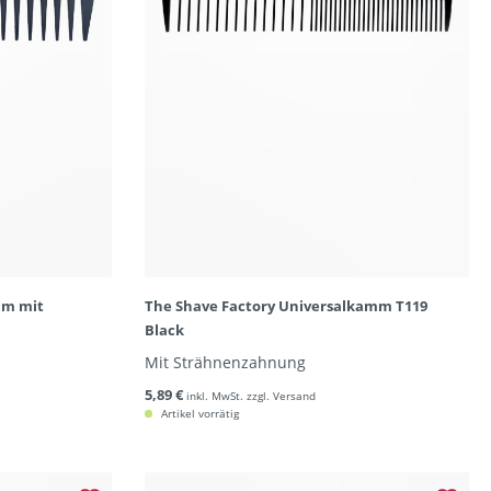
mm mit
The Shave Factory Universalkamm T119
Black
Mit Strähnenzahnung
5,89 €
inkl. MwSt. zzgl. Versand
Artikel vorrätig