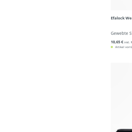
Efalock W
Gewebte S
10,65 €
inkl.
Artikel vorr