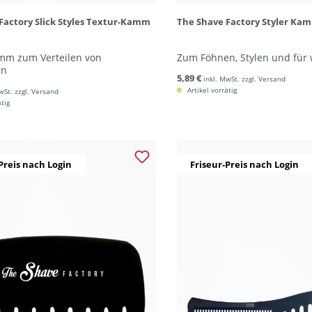
Factory Slick Styles Textur-Kamm
The Shave Factory Styler Ka
amm zum Verteilen von
Zum Föhnen, Stylen und für 
rn
5,89 €
inkl. MwSt. zzgl. Versand
Artikel vorrätig
wSt. zzgl. Versand
ätig
Preis nach Login
Friseur-Preis nach Login