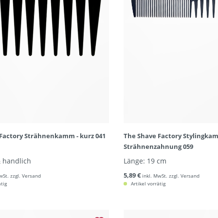
Factory Strähnenkamm - kurz 041
The Shave Factory Stylingka
Strähnenzahnung 059
 handlich
Länge: 19 cm
5,89 €
wSt. zzgl. Versand
inkl. MwSt. zzgl. Versand
ätig
Artikel vorrätig