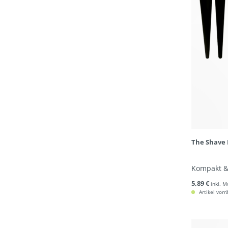
The Shave 
Kompakt &
5,89 €
inkl. M
Artikel vorr