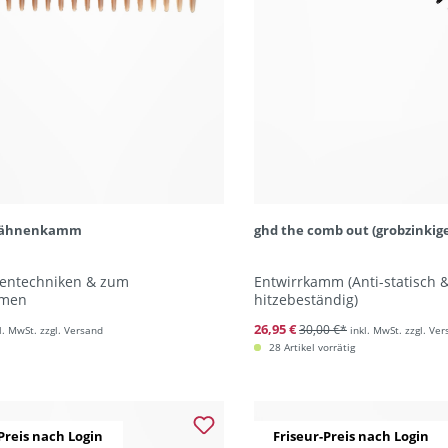
trähnenkamm
ghd the comb out (grobzinki
nentechniken & zum
Entwirrkamm (Anti-statisch 
men
hitzebeständig)
26,95 €
30,00 €*
l. MwSt. zzgl. Versand
inkl. MwSt. zzgl. Ve
28 Artikel vorrätig
Preis nach Login
Friseur-Preis nach Login