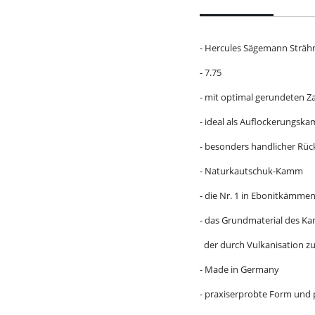
- Hercules Sägemann Sträh
- 7.75
- mit optimal gerundeten 
- ideal als Auflockerungsk
- besonders handlicher Rü
- Naturkautschuk-Kamm
- die Nr. 1 in Ebonitkämme
- das Grundmaterial des K
der durch Vulkanisation zu 
- Made in Germany
- praxiserprobte Form und