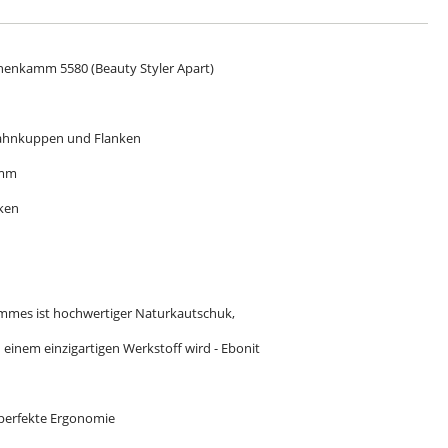
nenkamm 5580 (Beauty Styler Apart)
Zahnkuppen und Flanken
amm
cken
n
ammes ist hochwertiger Naturkautschuk,
einem einzigartigen Werkstoff wird - Ebonit
 perfekte Ergonomie