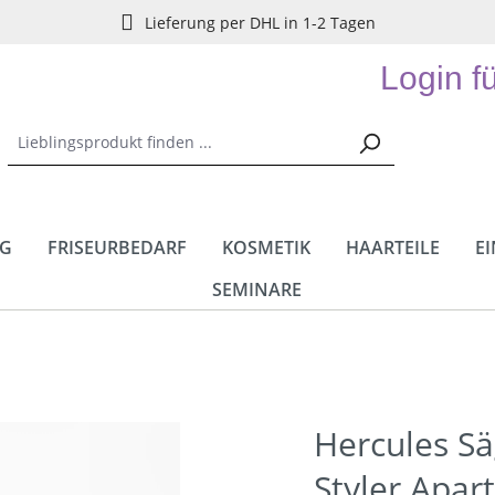
Lieferung per DHL in 1-2 Tagen
Login f
NG
FRISEURBEDARF
KOSMETIK
HAARTEILE
E
SEMINARE
Hercules S
Styler Apar