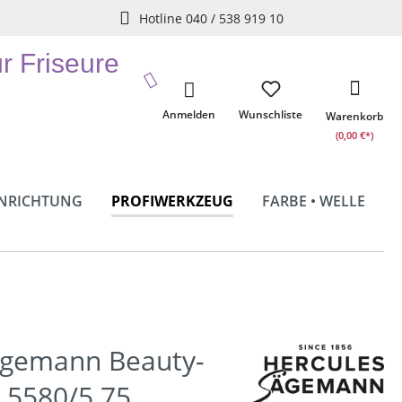
Hotline 040 / 538 919 10
ür Friseure
Anmelden
Wunschliste
Warenkorb
(0,00 €*)
INRICHTUNG
PROFIWERKZEUG
FARBE • WELLE
ägemann Beauty-
t 5580/5.75