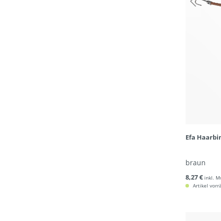
Efa Haarbi
braun
8,27 €
inkl. M
Artikel vorr