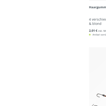
Haargummi
4 verschie
& blond
2,01 €
inkl. M
Artikel vorr