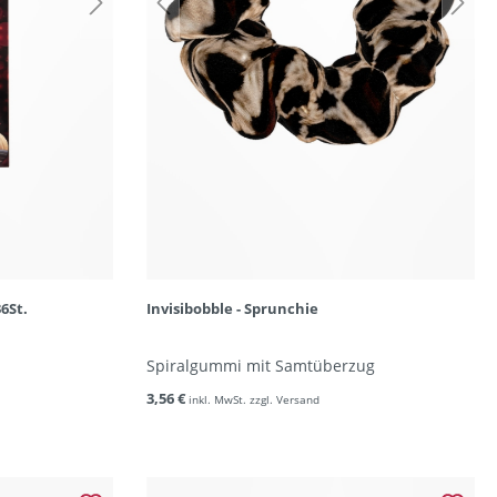
6St.
Invisibobble - Sprunchie
Spiralgummi mit Samtüberzug
3,56 €
inkl. MwSt. zzgl. Versand