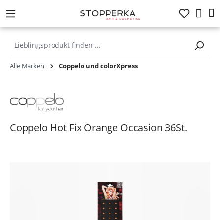
alt springen
Alle Marken
Coppelo und colorXpress
Coppelo Hot Fix Orange Occasion 36St.
Bildergalerie überspringen