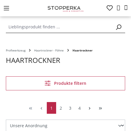
alt springen
Profiwerkzeug
Haartrockner - Föhne
Haartrockner
HAARTROCKNER
Produkte filtern
1
2
3
4