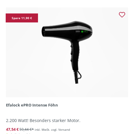
Spare 11,90 €
Efalock ePRO Intense Föhn
2.200 Watt! Besonders starker Motor.
47,54 €
59,44 €*
inkl. MwSt. zzgl. Versand