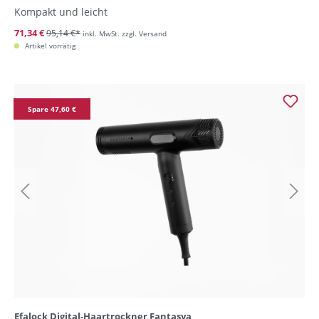
Kompakt und leicht
71,34 €
95,14 €*
inkl. MwSt. zzgl. Versand
Artikel vorrätig
Spare 47,60 €
Efalock Digital-Haartrockner Fantasya