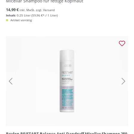
Micellar Shampoo für fettige Kopfhaut
14,99 €
inkl. MwSt. zzgl. Versand
Inhalt:
0.25 Liter
(59,96 €* / 1 Liter)
Artikel vorrätig
Revlon RE/START Balance Anti-Dandruff Micellar Shampoo 250