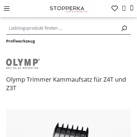
alt springen
Profiwerkzeug
Olymp Trimmer Kammaufsatz für Z4T und
Z3T
Bildergalerie überspringen