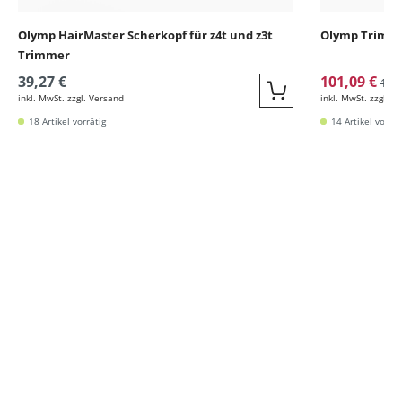
Olymp HairMaster Scherkopf für z4t und z3t
Olymp Trimme
Trimmer
39,27 €
101,09 €
129
inkl. MwSt. zzgl. Versand
inkl. MwSt. zzgl. V
Quickbuy
18 Artikel vorrätig
14 Artikel vorrät