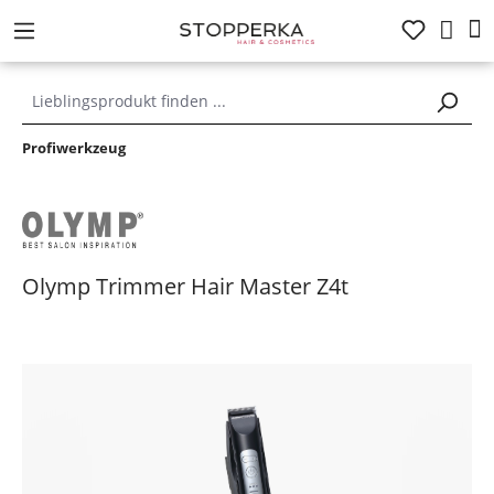
alt springen
Profiwerkzeug
Olymp Trimmer Hair Master Z4t
Bildergalerie überspringen