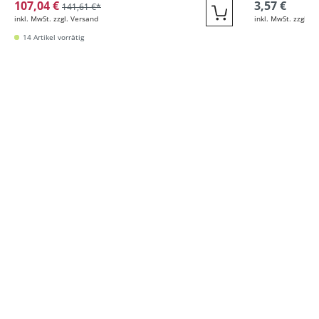
107,04 €
3,57 €
141,61 €*
inkl. MwSt. zzgl. Versand
inkl. MwSt. zzgl. V
Quickbuy
14 Artikel vorrätig