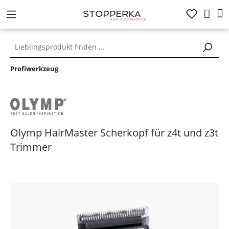
alt springen
Profiwerkzeug
Olymp HairMaster Scherkopf für z4t und z3t
Trimmer
Bildergalerie überspringen