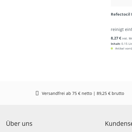
Refectocil
reinigt ei
8,27 €
inkl. M
Inhalt:
0.15 Li
Artikel vorr
Versandfrei ab 75 € netto | 89,25 € brutto
Über uns
Kundense