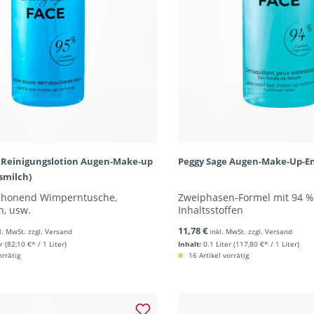
 Reinigungslotion Augen-Make-up
Peggy Sage Augen-Make-Up-En
smilch)
schonend Wimperntusche,
Zweiphasen-Formel mit 94 %
n, usw.
Inhaltsstoffen
11,78 €
l. MwSt. zzgl. Versand
inkl. MwSt. zzgl. Versand
r
(82,10 €* / 1 Liter)
Inhalt:
0.1 Liter
(117,80 €* / 1 Liter)
orrätig
16 Artikel vorrätig