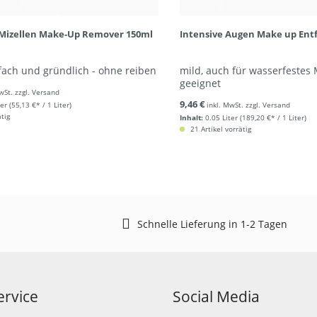
 Mizellen Make-Up Remover 150ml
Intensive Augen Make up Ent
nfach und gründlich - ohne reiben
mild, auch für wasserfestes
geeignet
wSt. zzgl. Versand
9,46 €
ter
(55,13 €* / 1 Liter)
inkl. MwSt. zzgl. Versand
ätig
Inhalt:
0.05 Liter
(189,20 €* / 1 Liter)
21 Artikel vorrätig
Schnelle Lieferung in 1-2 Tagen
rvice
Social Media