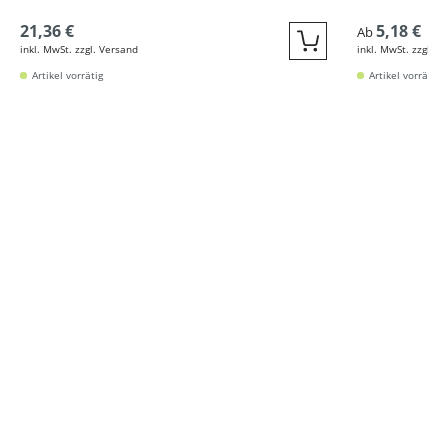
21,36 €
5,18 €
Ab
inkl. MwSt. zzgl. Versand
inkl. MwSt. zzgl. V
Quickbuy
Artikel vorrätig
Artikel vorrätig