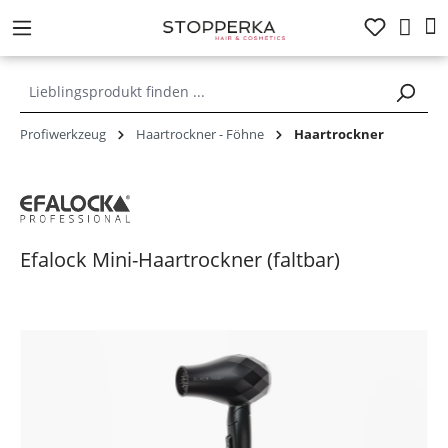
alt springen
Profiwerkzeug
Haartrockner - Föhne
Haartrockner
Efalock Mini-Haartrockner (faltbar)
Bildergalerie überspringen