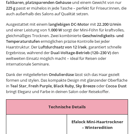
faltbaren, platzsparenden Gehäuse
und einem Gewicht von nur
225 g
passt er mühelos in jede Tasche – perfekt für Friseur:innen, die
auch außerhalb des Salons auf Qualität setzen.
Ausgestattet mit einem
langlebigen DC-Motor
mit
22.200 U/min
und einer Leistung von
1.000 W
sorgt der Mini-Föhn für kraftvolles,
gleichmäßiges Trocknen. Zwei kombinierte
Geschwindigkeits- und
Temperaturstufen
ermöglichen präzise Kontrolle bei jeder
Haarstruktur. Der
Luftdurchsatz von 12 l/sek.
garantiert schnelle
Ergebnisse, während der
Dual-Voltage-Betrieb (120–230 V)
den
weltweiten Einsatz möglich macht – ideal für Reisen oder
internationale Seminare.
Dank der mitgelieferten
Ondulierdüse
lässt sich das Haar gezielt
formen und stylen. Das kompakte Design mit glänzender Oberfläche
in
Teal Star,
Fresh Purple, Black Ruby, Sky Breeze
oder
Cocoa Dust
bringt Eleganz und Farbe in deinen Salon oder Reisekoffer.
Technische Details
Efalock Mini-Haartrockner
– Winteredition