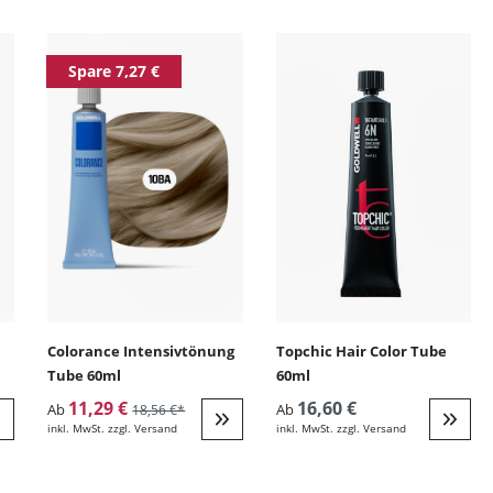
ingen
Spare 7,27 €
Colorance Intensivtönung
Topchic Hair Color Tube
Tube 60ml
60ml
11,29 €
16,60 €
Ab
Ab
18,56 €*
inkl. MwSt. zzgl. Versand
inkl. MwSt. zzgl. Versand
eiter zur Detail
Weiter zur Detail
Weite