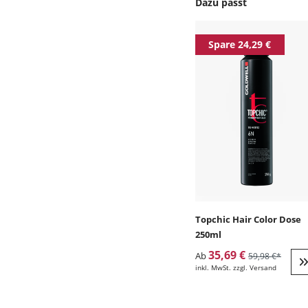
Dazu passt
Produktgalerie überspr
Spare 24,29 €
Topchic Hair Color Dose
250ml
35,69 €
Ab
59,98 €*
inkl. MwSt. zzgl. Versand
W