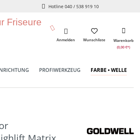
Hotline 040 / 538 919 10
ür Friseure
Anmelden
Wunschliste
Warenkorb
(0,00 €*)
INRICHTUNG
PROFIWERKZEUG
FARBE • WELLE
or
ighlift Matrix