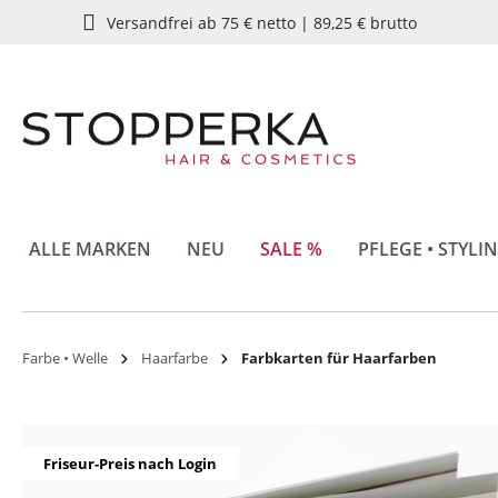
Versandfrei ab 75 € netto | 89,25 € brutto
springen
Zur Hauptnavigation springen
ALLE MARKEN
NEU
SALE %
PFLEGE • STYLI
Farbe • Welle
Haarfarbe
Farbkarten für Haarfarben
Bildergalerie überspringen
Friseur-Preis nach Login