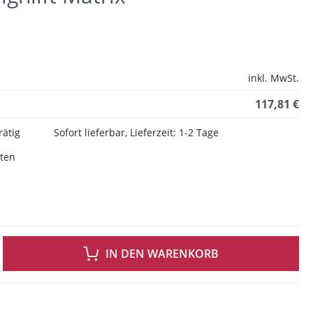
inkl. MwSt.
117,81 €
rätig
Sofort lieferbar, Lieferzeit: 1-2 Tage
sten
 GEWÜNSCHTEN WERT EIN ODER BENUTZE DIE SCHALTFLÄCHEN UM DIE ANZAH
IN DEN WARENKORB