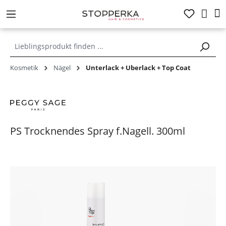
alt springen
Kosmetik
Nägel
Unterlack + Überlack + Top Coat
PS Trocknendes Spray f.Nagell. 300ml
Bildergalerie überspringen