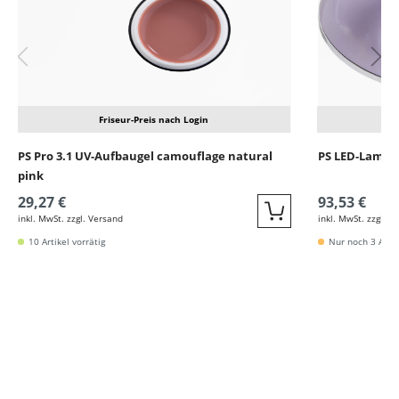
Friseur-Preis nach Login
PS Pro 3.1 UV-Aufbaugel camouflage natural
PS LED-Lampe
pink
29,27 €
93,53 €
inkl. MwSt. zzgl. Versand
inkl. MwSt. zzgl. V
Quickbuy
10 Artikel vorrätig
Nur noch 3 Artik