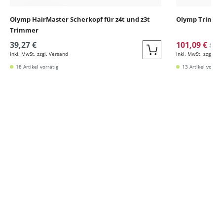
Olymp HairMaster Scherkopf für z4t und z3t
Olymp Trimme
Trimmer
39,27 €
101,09 €
129
inkl. MwSt. zzgl. Versand
inkl. MwSt. zzgl. V
Quickbuy
18 Artikel vorrätig
13 Artikel vorrät