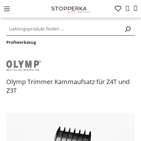
alt springen
Profiwerkzeug
Olymp Trimmer Kammaufsatz für Z4T und
Z3T
Bildergalerie überspringen