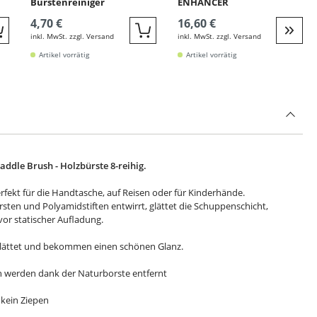
Bürstenreiniger
ENHANCER
4,70 €
16,60 €
inkl. MwSt. zzgl. Versand
inkl. MwSt. zzgl. Versand
Quickbuy
Quickbuy
Weite
Artikel vorrätig
Artikel vorrätig
ddle Brush - Holzbürste 8-reihig.
erfekt für die Handtasche, auf Reisen oder für Kinderhände.
sten und Polyamidstiften entwirrt, glättet die Schuppenschicht,
vor statischer Aufladung.
glättet und bekommen einen schönen Glanz.
 werden dank der Naturborste entfernt
- kein Ziepen