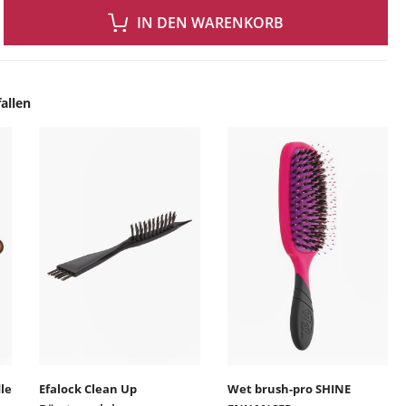
 GEWÜNSCHTEN WERT EIN ODER BENUTZE DIE SCHALTFLÄCHEN UM DIE ANZAH
IN DEN WARENKORB
allen
ingen
le
Efalock Clean Up
Wet brush-pro SHINE