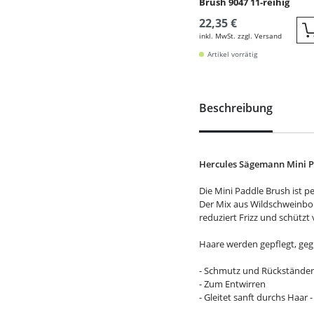
Brush 9047 11-reihig
22,35 €
inkl. MwSt. zzgl. Versand
Artikel vorrätig
Beschreibung
Hercules Sägemann Mini Pa
Die Mini Paddle Brush ist p
Der Mix aus Wildschweinbor
reduziert Frizz und schützt 
Haare werden gepflegt, ge
- Schmutz und Rückständen
- Zum Entwirren
- Gleitet sanft durchs Haar 