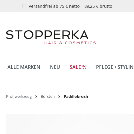
Versandfrei ab 75 € netto | 89,25 € brutto
springen
Zur Hauptnavigation springen
ALLE MARKEN
NEU
SALE %
PFLEGE • STYLI
Profiwerkzeug
Bürsten
Paddlebrush
Bildergalerie überspringen