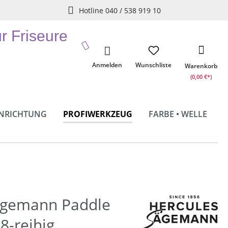
Hotline 040 / 538 919 10
ür Friseure
Anmelden
Wunschliste
Warenkorb
(0,00 €*)
INRICHTUNG
PROFIWERKZEUG
FARBE • WELLE
ägemann Paddle
8-reihig