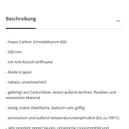
Beschreibung
- Haaro Carbon Schneidekamm 820
- 200 mm
- mit Anti-Rutsch-Griffraster
- Made in Japan
- nahezu unzerbrechlich
- gefertigt aus Carbonfaser, einem äußerst leichten, flexiblen und
resistenten Material
- seidig, matte Oberfläche, dadurch sehr griffig
- antistatisch und äußerst temperaturunempfindlich (bis zu 150°C)
- sehr resistent gegen Säuren, organische Lösungsmittel und