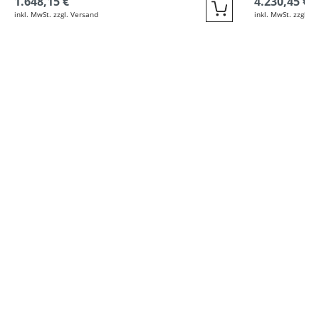
1.648,15 €
4.230,45 €
inkl. MwSt. zzgl. Versand
inkl. MwSt. zzgl. V
Quickbuy