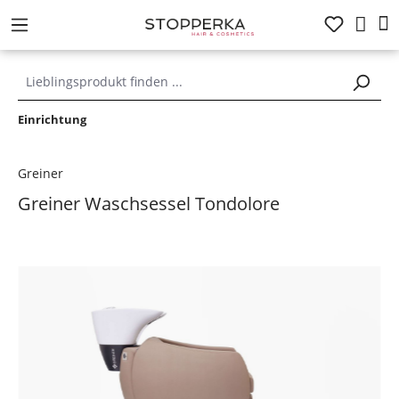
alt springen
Einrichtung
Greiner
Greiner Waschsessel Tondolore
Bildergalerie überspringen