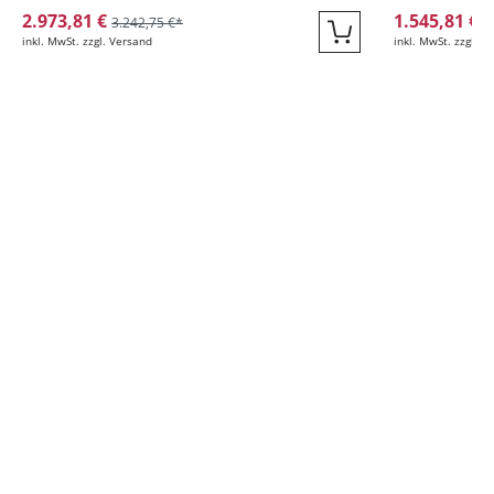
2.973,81 €
1.545,81 €
3.242,75 €*
1
inkl. MwSt. zzgl. Versand
inkl. MwSt. zzgl. V
Quickbuy