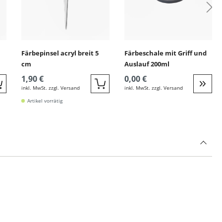
Färbepinsel acryl breit 5
Färbeschale mit Griff und
cm
Auslauf 200ml
1,90 €
0,00 €
inkl. MwSt. zzgl. Versand
inkl. MwSt. zzgl. Versand
Quickbuy
Quickbuy
Weite
Artikel vorrätig