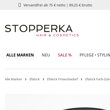
Versandfrei ab 75 € netto | 89,25 € brutto
springen
Zur Hauptnavigation springen
ALLE MARKEN
NEU
SALE %
PFLEGE • STYLI
Alle Marken
Efalock
Efalock Friseurbedarf
Efalock Farb-Zu
Bildergalerie überspringen