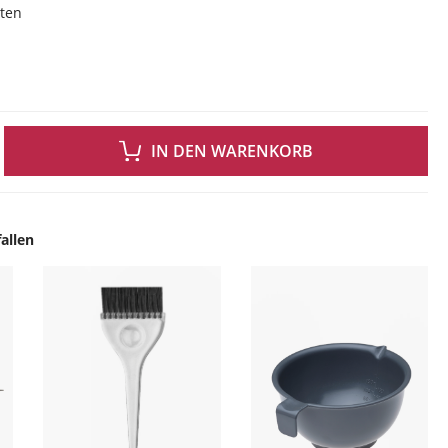
sten
 GEWÜNSCHTEN WERT EIN ODER BENUTZE DIE SCHALTFLÄCHEN UM DIE ANZAH
IN DEN WARENKORB
allen
ingen