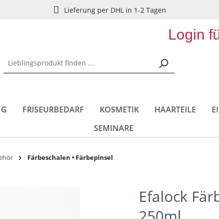
Lieferung per DHL in 1-2 Tagen
Login f
NG
FRISEURBEDARF
KOSMETIK
HAARTEILE
E
SEMINARE
behör
Färbeschalen • Färbepinsel
Efalock Fär
250ml