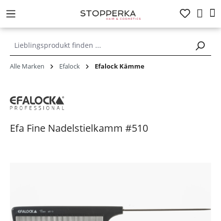
alt springen
Alle Marken
Efalock
Efalock Kämme
Efa Fine Nadelstielkamm #510
Bildergalerie überspringen