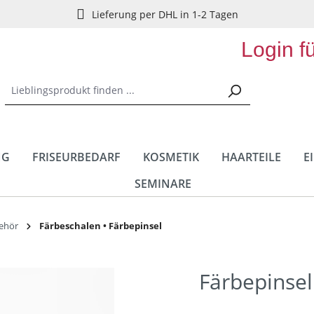
Lieferung per DHL in 1-2 Tagen
Login f
NG
FRISEURBEDARF
KOSMETIK
HAARTEILE
E
SEMINARE
behör
Färbeschalen • Färbepinsel
Färbepinsel