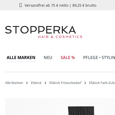
Versandfrei ab 75 € netto | 89,25 € brutto
springen
Zur Hauptnavigation springen
ALLE MARKEN
NEU
SALE %
PFLEGE • STYLI
Alle Marken
Efalock
Efalock Friseurbedarf
Efalock Farb-Zu
Bildergalerie überspringen