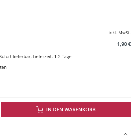
inkl. MwSt.
1,90 €
Sofort lieferbar, Lieferzeit: 1-2 Tage
sten
 GEWÜNSCHTEN WERT EIN ODER BENUTZE DIE SCHALTFLÄCHEN UM DIE ANZAH
IN DEN WARENKORB