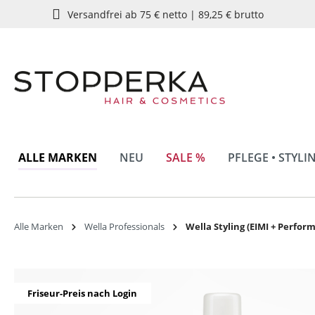
Versandfrei ab 75 € netto | 89,25 € brutto
springen
Zur Hauptnavigation springen
ALLE MARKEN
NEU
SALE %
PFLEGE • STYLI
Alle Marken
Wella Professionals
Wella Styling (EIMI + Perfor
Bildergalerie überspringen
Friseur-Preis nach Login