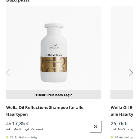
Produktgalerie überspringen
Friseur-Preis nach Login
Wella Oil Reflections Shampoo für alle
Wella Oil Ref
Haartypen
alle Haartype
17,85 €
25,76 €
Ab
inkl. MwSt. zzgl. Versand
inkl. MwSt. zzgl. V
Weiter zur Detail
26 Artikel vorrätig
34 Artikel vorrät