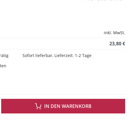
inkl. MwSt.
23,80 €
rätig
Sofort lieferbar, Lieferzeit: 1-2 Tage
sten
 GEWÜNSCHTEN WERT EIN ODER BENUTZE DIE SCHALTFLÄCHEN UM DIE ANZAH
IN DEN WARENKORB