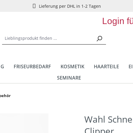
Lieferung per DHL in 1-2 Tagen
Login f
NG
FRISEURBEDARF
KOSMETIK
HAARTEILE
E
SEMINARE
behör
Wahl Schnei
Clipper