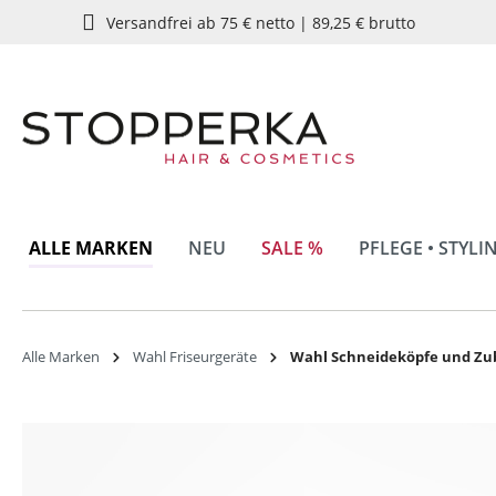
Versandfrei ab 75 € netto | 89,25 € brutto
springen
Zur Hauptnavigation springen
ALLE MARKEN
NEU
SALE %
PFLEGE • STYLI
Alle Marken
Wahl Friseurgeräte
Wahl Schneideköpfe und Zu
Bildergalerie überspringen