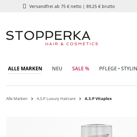
Versandfrei ab 75 € netto | 89,25 € brutto
springen
Zur Hauptnavigation springen
ALLE MARKEN
NEU
SALE %
PFLEGE • STYLI
Alle Marken
A.S.P Luxury Haircare
A.S.P Vitaplex
Bildergalerie überspringen