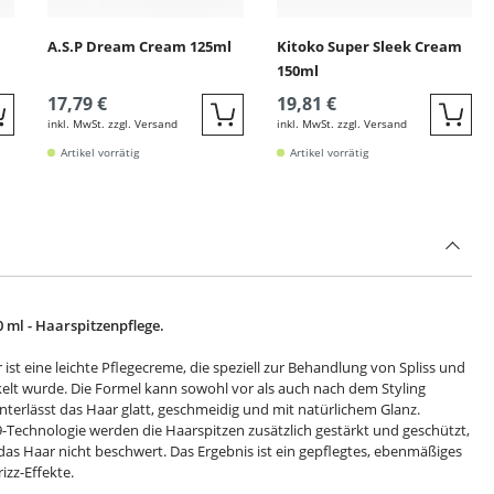
A.S.P Dream Cream 125ml
Kitoko Super Sleek Cream
150ml
17,79 €
19,81 €
inkl. MwSt. zzgl. Versand
inkl. MwSt. zzgl. Versand
Quickbuy
Quickbuy
Quic
Artikel vorrätig
Artikel vorrätig
0 ml - Haarspitzenpflege.
r ist eine leichte Pflegecreme, die speziell zur Behandlung von Spliss und
elt wurde. Die Formel kann sowohl vor als auch nach dem Styling
erlässt das Haar glatt, geschmeidig und mit natürlichem Glanz.
-Technologie werden die Haarspitzen zusätzlich gestärkt und geschützt,
das Haar nicht beschwert. Das Ergebnis ist ein gepflegtes, ebenmäßiges
zz-Effekte.