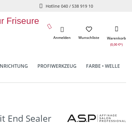
Hotline 040 / 538 919 10
ür Friseure
Anmelden
Wunschliste
Warenkorb
(0,00 €*)
INRICHTUNG
PROFIWERKZEUG
FARBE • WELLE
it End Sealer