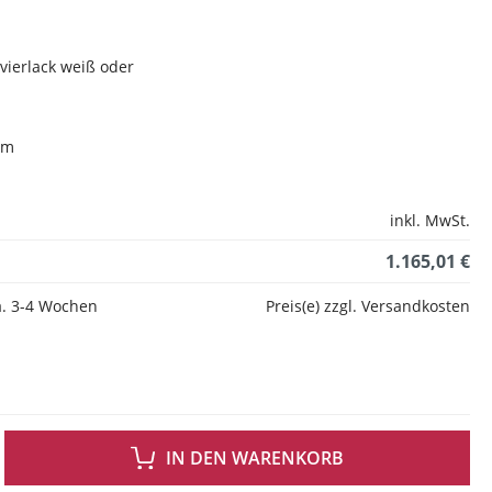
vierlack weiß oder
cm
inkl. MwSt.
1.165,01 €
ca. 3-4 Wochen
Preis(e) zzgl. Versandkosten
 GEWÜNSCHTEN WERT EIN ODER BENUTZE DIE SCHALTFLÄCHEN UM DIE ANZAH
IN DEN WARENKORB