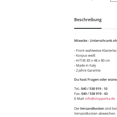
Beschreibung
Mixecke - Unterschrank oh
- Front wahlweise Klavierl
- Korpus weiß
- H/T/B: 85 x 48 x 80 cm
- Made in Italy
- 2 Jahre Garantie
Du hast Fragen oder wünsc
Tel.:
040 / 538 919 - 10
Fax:
040 / 538 919 - 43
E-Mail:
info@stopperka.de
Die
Versandkosten
sind be
Versandkosten abweichen.