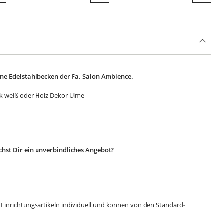
Quickbuy
Quickbuy
Quic
ne Edelstahlbecken der Fa. Salon Ambience.
ack weiß oder Holz Dekor Ulme
hst Dir ein unverbindliches Angebot?
i Einrichtungsartikeln individuell und können von den Standard-