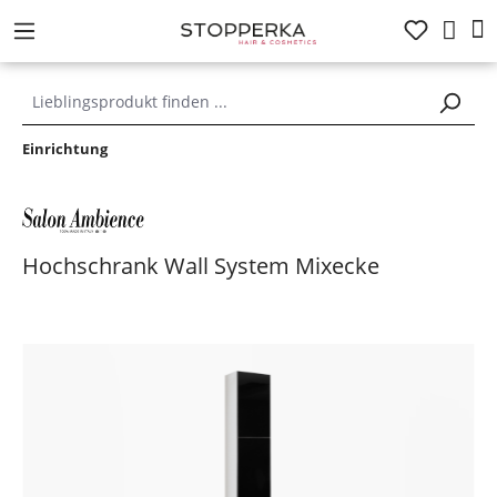
alt springen
Einrichtung
Hochschrank Wall System Mixecke
Bildergalerie überspringen