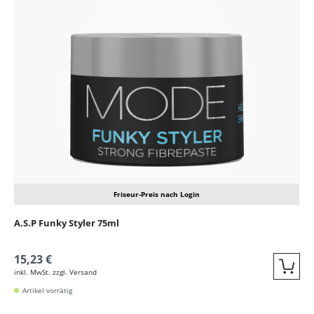
Produktgalerie überspringen
Friseur-Preis nach Login
A.S.P Funky Styler 75ml
15,23 €
inkl. MwSt. zzgl. Versand
Quic
Artikel vorrätig