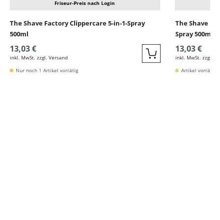
Friseur-Preis nach Login
The Shave Factory Clippercare 5-in-1-Spray
The Shave Fac
500ml
Spray 500ml
13,03 €
13,03 €
inkl. MwSt. zzgl. Versand
inkl. MwSt. zzgl. V
Quickbuy
Nur noch 1 Artikel vorrätig
Artikel vorrätig