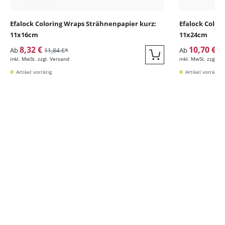
Efalock Coloring Wraps Strähnenpapier kurz:
Efalock Color
11x16cm
11x24cm
8,32 €
10,70 €
Ab
Ab
11,84 €*
16
inkl. MwSt. zzgl. Versand
inkl. MwSt. zzgl. V
Quickbuy
Artikel vorrätig
Artikel vorrätig