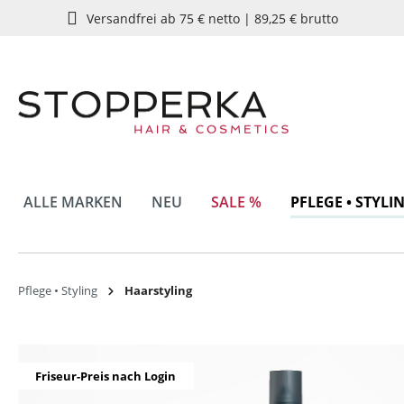
Versandfrei ab 75 € netto | 89,25 € brutto
springen
Zur Hauptnavigation springen
ALLE MARKEN
NEU
SALE %
PFLEGE • STYLI
Pflege • Styling
Haarstyling
Bildergalerie überspringen
Friseur-Preis nach Login