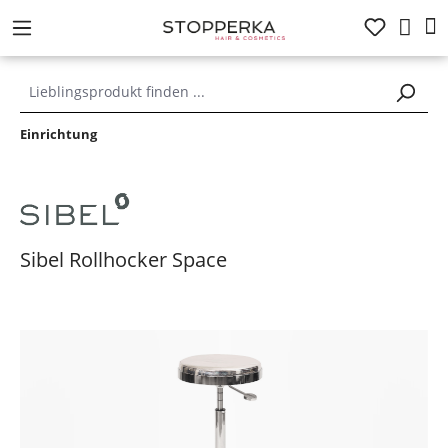
alt springen
Einrichtung
Sibel Rollhocker Space
Bildergalerie überspringen