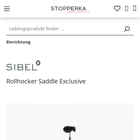
alt springen
Einrichtung
Rollhocker Saddle Exclusive
Bildergalerie überspringen