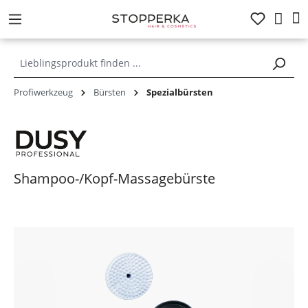
alt springen
Profiwerkzeug
Bürsten
Spezialbürsten
Shampoo-/Kopf-Massagebürste
Bildergalerie überspringen