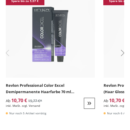
Spare bis zu 5,07 €
Spare bis zu 5
Revlon Professional Color Excel
Revlon Profess
Demipermanente Haarfarbe 70 ml
(Haar Glossin
(Intensivtönung)
10,70 €
10,70 €
Ab
Ab
15,77 €*
15
inkl. MwSt. zzgl. Versand
inkl. MwSt. zzgl. V
Weiter zur Detail
Nur noch 5 Artikel vorrätig
Nur noch 6 Artik