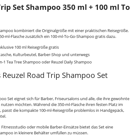
rip Set Shampoo 350 ml + 100 ml To
hampoo kombiniert die Originalgröße mit einer praktischen Reisegröße.
350-ml-Flasche zusätzlich ein 100-ml-To-Go-Shampoo gratis dazu.
nklusive 100 ml Reisegröße gratis
ttasche, Kulturbeutel, Barber-Shop und unterwegs
3-in-1 Tea Tree Shampoo oder Reuzel Daily Shampoo
s Reuzel Road Trip Shampoo Set
o Set eignet sich für Barber, Friseursalons und alle, die ihre gewohnte
nutzen möchten. Während die 350-ml-Flasche ihren festen Platz im
, passt die kompakte 100-ml-Reisegröße problemlos in Handgepäck,
tel.
, Fitnessstudio oder mobile Barber-Einsätze bietet das Set eine
ampoo in kleinere Behälter umfüllen zu müssen.