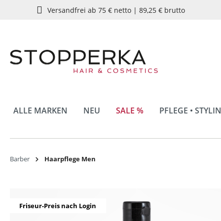
Versandfrei ab 75 € netto | 89,25 € brutto
springen
Zur Hauptnavigation springen
ALLE MARKEN
NEU
SALE %
PFLEGE • STYLI
Barber
Haarpflege Men
Bildergalerie überspringen
Friseur-Preis nach Login