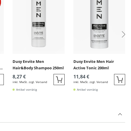
Dusy Envite Men
Dusy Envite Men Hair
5g
Hair&Body Shampoo 250ml
Active Tonic 200ml
8,27 €
11,84 €
inkl. MwSt. zzgl. Versand
inkl. MwSt. zzgl. Versand
Quickbuy
Quic
eiter zur Detail
Artikel vorrätig
Artikel vorrätig