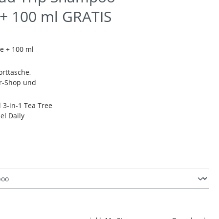
 + 100 ml GRATIS
e + 100 ml
orttasche,
er-Shop und
l 3-in-1 Tea Tree
l Daily