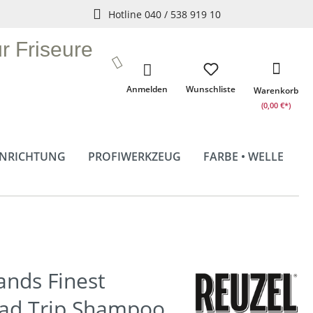
Hotline 040 / 538 919 10
ür Friseure
Anmelden
Wunschliste
Warenkorb
(0,00 €*)
INRICHTUNG
PROFIWERKZEUG
FARBE • WELLE
ands Finest
ad Trip Shampoo