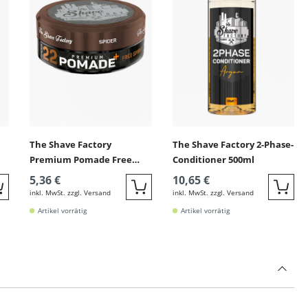
The Shave Factory
The Shave Factory 2-Phase-
Premium Pomade Free
Conditioner 500ml
Spirit 22 150ml (Spider)
5,36 €
10,65 €
inkl. MwSt. zzgl. Versand
inkl. MwSt. zzgl. Versand
Quickbuy
Quickbuy
Quic
Artikel vorrätig
Artikel vorrätig