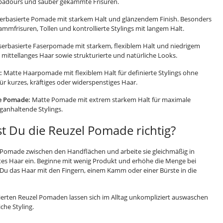
mpadours und sauber gekämmte Frisuren.
rbasierte Pomade mit starkem Halt und glänzendem Finish. Besonders
Kammfrisuren, Tollen und kontrollierte Stylings mit langem Halt.
erbasierte Faserpomade mit starkem, flexiblem Halt und niedrigem
s mittellanges Haar sowie strukturierte und natürliche Looks.
:
Matte Haarpomade mit flexiblem Halt für definierte Stylings ohne
ür kurzes, kräftiges oder widerspenstiges Haar.
e Pomade:
Matte Pomade mit extrem starkem Halt für maximale
ganhaltende Stylings.
t Du die Reuzel Pomade richtig?
 Pomade zwischen den Handflächen und arbeite sie gleichmäßig in
htes Haar ein. Beginne mit wenig Produkt und erhöhe die Menge bei
t Du das Haar mit den Fingern, einem Kamm oder einer Bürste in die
ierten Reuzel Pomaden lassen sich im Alltag unkompliziert auswaschen
iche Styling.