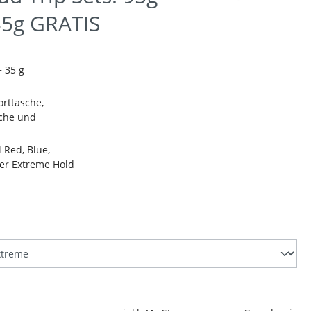
5g GRATIS
+ 35 g
orttasche,
sche und
l Red, Blue,
der Extreme Hold