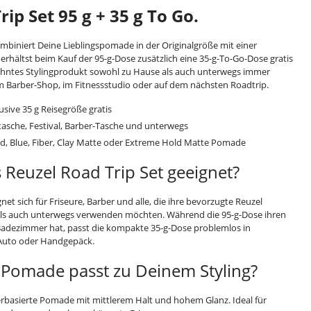
ip Set 95 g + 35 g To Go.
mbiniert Deine Lieblingspomade in der Originalgröße mit einer
erhältst beim Kauf der 95-g-Dose zusätzlich eine 35-g-To-Go-Dose gratis
ohntes Stylingprodukt sowohl zu Hause als auch unterwegs immer
 im Barber-Shop, im Fitnessstudio oder auf dem nächsten Roadtrip.
usive 35 g Reisegröße gratis
ttasche, Festival, Barber-Tasche und unterwegs
Red, Blue, Fiber, Clay Matte oder Extreme Hold Matte Pomade
s Reuzel Road Trip Set geeignet?
net sich für Friseure, Barber und alle, die ihre bevorzugte Reuzel
s auch unterwegs verwenden möchten. Während die 95-g-Dose ihren
 Badezimmer hat, passt die kompakte 35-g-Dose problemlos in
 Auto oder Handgepäck.
 Pomade passt zu Deinem Styling?
basierte Pomade mit mittlerem Halt und hohem Glanz. Ideal für