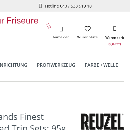
Hotline 040 / 538 919 10
ür Friseure
Anmelden
Wunschliste
Warenkorb
(0,00 €*)
INRICHTUNG
PROFIWERKZEUG
FARBE • WELLE
ands Finest
d Trip Sets: 95g