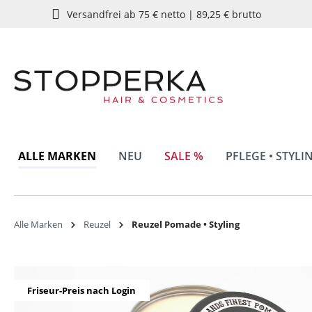
Versandfrei ab 75 € netto | 89,25 € brutto
springen
Zur Hauptnavigation springen
ALLE MARKEN
NEU
SALE %
PFLEGE • STYLI
Alle Marken
Reuzel
Reuzel Pomade • Styling
Bildergalerie überspringen
Friseur-Preis nach Login