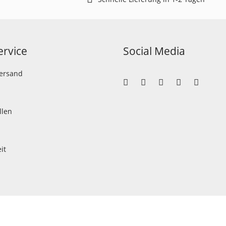
rvice
Social Media
Versand
llen
it