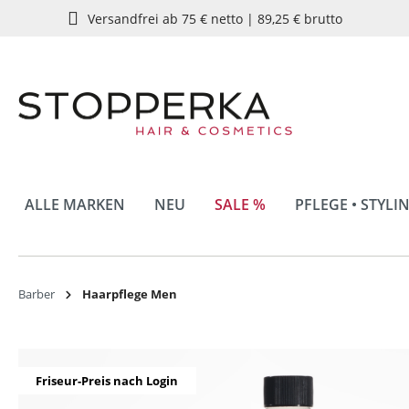
Versandfrei ab 75 € netto | 89,25 € brutto
springen
Zur Hauptnavigation springen
ALLE MARKEN
NEU
SALE %
PFLEGE • STYLI
Barber
Haarpflege Men
Bildergalerie überspringen
Friseur-Preis nach Login