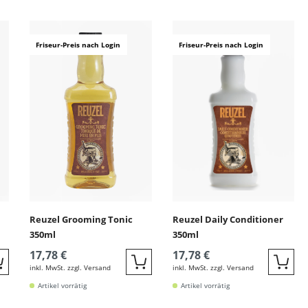
ingen
Friseur-Preis nach Login
Friseur-Preis nach Login
Reuzel Grooming Tonic
Reuzel Daily Conditioner
350ml
350ml
17,78 €
17,78 €
inkl. MwSt. zzgl. Versand
inkl. MwSt. zzgl. Versand
Quickbuy
Quickbuy
Quic
Artikel vorrätig
Artikel vorrätig