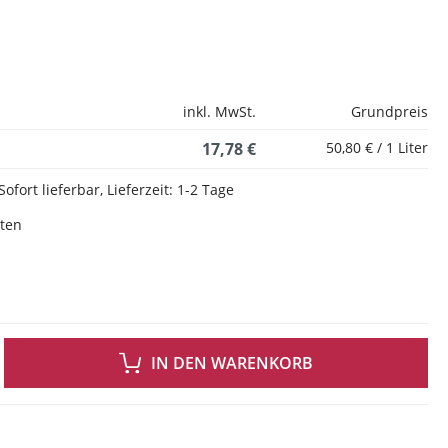
inkl. MwSt.
Grundpreis
17,78 €
50,80 € / 1 Liter
Sofort lieferbar, Lieferzeit: 1-2 Tage
sten
 GEWÜNSCHTEN WERT EIN ODER BENUTZE DIE SCHALTFLÄCHEN UM DIE ANZAH
IN DEN WARENKORB