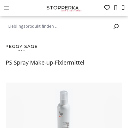
alt springen
PS Spray Make-up-Fixiermittel
Bildergalerie überspringen