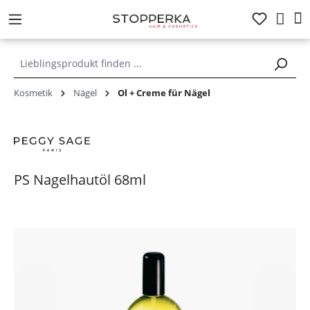
alt springen
Kosmetik
Nägel
Öl + Creme für Nägel
PS Nagelhautöl 68ml
Bildergalerie überspringen