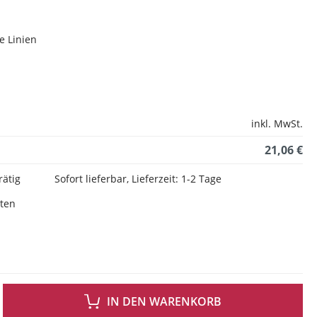
ne Linien
inkl. MwSt.
21,06 €
rätig
Sofort lieferbar, Lieferzeit: 1-2 Tage
sten
 GEWÜNSCHTEN WERT EIN ODER BENUTZE DIE SCHALTFLÄCHEN UM DIE ANZAH
IN DEN WARENKORB