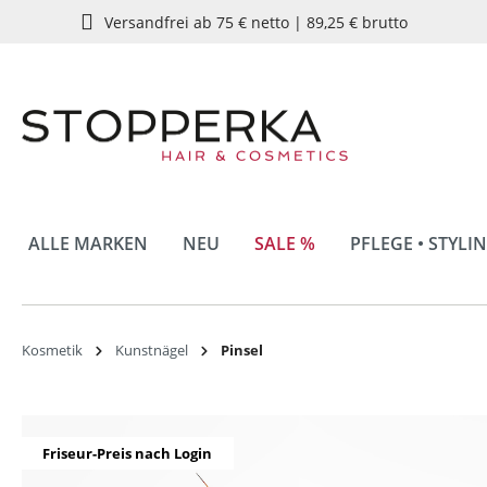
Versandfrei ab 75 € netto | 89,25 € brutto
springen
Zur Hauptnavigation springen
ALLE MARKEN
NEU
SALE %
PFLEGE • STYLI
Kosmetik
Kunstnägel
Pinsel
Bildergalerie überspringen
Friseur-Preis nach Login