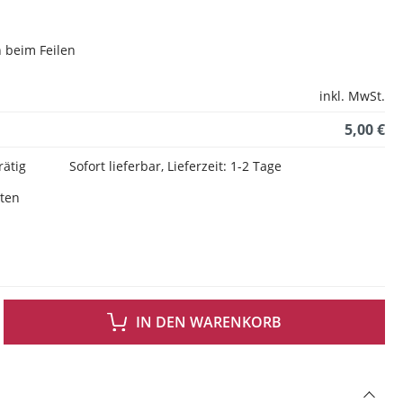
n beim Feilen
inkl. MwSt.
5,00 €
rätig
Sofort lieferbar, Lieferzeit: 1-2 Tage
sten
 GEWÜNSCHTEN WERT EIN ODER BENUTZE DIE SCHALTFLÄCHEN UM DIE ANZAH
IN DEN WARENKORB