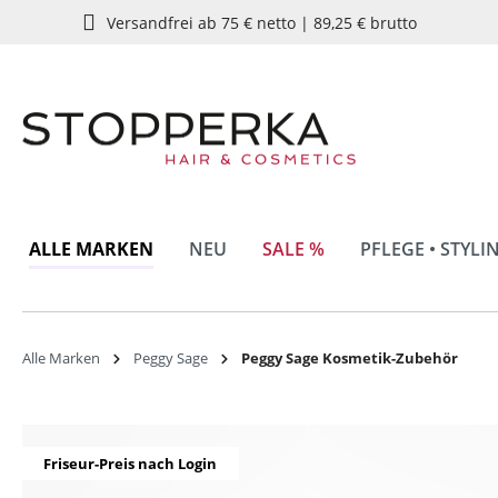
Versandfrei ab 75 € netto | 89,25 € brutto
springen
Zur Hauptnavigation springen
ALLE MARKEN
NEU
SALE %
PFLEGE • STYLI
Alle Marken
Peggy Sage
Peggy Sage Kosmetik-Zubehör
Bildergalerie überspringen
Friseur-Preis nach Login