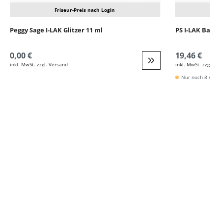
Friseur-Preis nach Login
Peggy Sage I-LAK Glitzer 11 ml
PS I-LAK Base
0,00 €
19,46 €
inkl. MwSt. zzgl. Versand
inkl. MwSt. zzgl. V
Weiter zur Detail
Nur noch 8 Artik