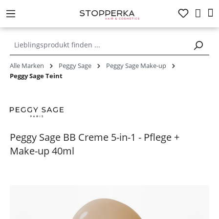
alt springen
Alle Marken
Peggy Sage
Peggy Sage Make-up
Peggy Sage Teint
Peggy Sage BB Creme 5-in-1 - Pflege +
Make-up 40ml
Bildergalerie überspringen