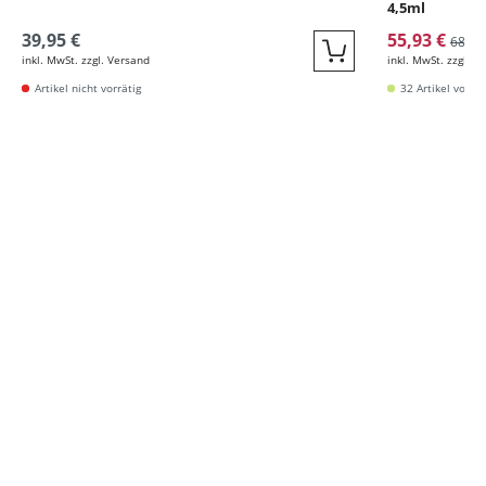
4,5ml
39,95 €
55,93 €
68,00
inkl. MwSt. zzgl. Versand
inkl. MwSt. zzgl. V
Quickbuy
Artikel nicht vorrätig
32 Artikel vorrät